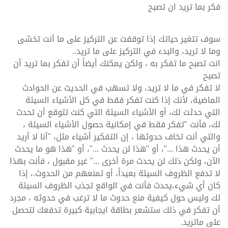
فكر بما تريد ان تصبح
سوف تتغير حياتك إذا توقفت عن التركيز على ما أنت تخشى
وما لا تريد، والبدء في التركيز على ما تريد..
انت تصبح ما تفكر به ، ولكن يمكنك أيضاً أن تفكر بما تريد أن
تصبح
لا تفكر في ما لا تريد، ولا تسهب في الحديث عن الحوادث
الماضية، لأنك إذا كنت تفكر فقط في كل الأشياء السيئة
التي حدثت لك، أو الأشياء السيئة التي كنت تتوقع أن تحدث
لك، فأنت "تفكر فقط في إمكانية حصول الأشياء السي
ئة ،
والتي أنت تخاف حدوثها ، إن التفكير أشياء مثل، "أنا لا أريد
أن يحدث هذا ..."، أو "هذا لن يحدث ..."، أو "هذا هو ما يحدث
الآن، ولكن ذلك لن يحدث مرة أخرى ..." غير مقبول ، فأنت بهذا
لا تدفع الظروف السيئة بعيداً، أو تمنعهم من الحدوث.، إذا
كان أي شيء،يحدث فأنت في الواقع تجذب الظروف السيئة
لك وليس حول كيفية منع حدوث ما لا ترغب في حدوثه ، مجرد
أن تفكر في ذلك ستشعر بطاقة ايجابية كبيرة تدفعك لتحصل
على ماتريد.