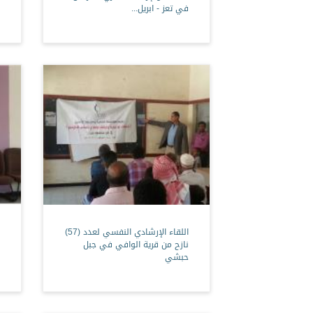
في تعز - ابريل...
اللقاء الإرشادي النفسي لعدد (57)
نازح من قرية الوافي في جبل
حبشي