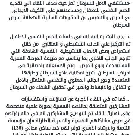
-مستشفي الامل للسرطان تعز حيث هدف اللقاء الي تقديم
الدعم النفسي للاطفال ومساعدتهم على التكيف الايجابي
مع المرض والتنفيس عن المكبوتات السلبية المتعلقة بمرض
السرطان
ما يجب الاشارة اليه انه في جلسات الدعم النفسي للاطفال
تم التركيز علي الجانب التنشيطي و المهاري من خلال
استعراض بعض الالعاب التنشيطية النفسية الهادفة التي
تترجم الجانب النظري بما يتناسب مع طبيعة المرحلة العمرية
المستهدفة ونوع المرض....وتم الاستعانه باخصائية في
امراض السرطان لشرح امكانية علاج السرطان وطرقها
المتعددة ودور الجانب المعنوي والنفسي المتمثل بالامل
والتفاؤل والانبساط والصبر في تحقيق الشفاء من السرطان
...
كما تم في اللقاء الاجابة عن تساؤلات واستفسارات
المشاركين المتعلقة بحالتهم النفسية بصورة علمية متخصصة
وفي نهاية اللقاء تم التوضيح للمشاركين انه في حاله رغبتهم
في عرض مشاكلهم النفسية والاسرية الطارئة فإن مؤسسة
التنمية والارشاد الاسري توفر لهم خط ساخن مجاني (136)