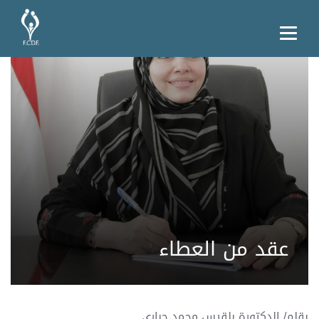
عقد من العطاء
بقلم/ الدكتورة بلقيس محمد جباري