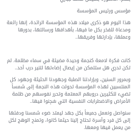
مؤسس ورئيس المؤسسة
هذا اليوم هو ذكرى ميلاد هذه المؤسسة الرائدة، إنها رائعة
ومدعاة للفخر بكل ما فيها، بأهدافها ورسالتها، بدورها
وعملها، بإدارتها وفريقها..
كانت فكرة لامعة كنجمة وحيدة مضيئة في سماء مظلمة. لم
تكن تدري هل ستتمكن من إيصال إضاءتها لتنير درب أحد..
وبمرور السنين، وبإرادتنا الصلبة وجهودنا الحثيثة وجهود كل
المنتسبين لهذه المؤسسة تحولت هذه النجمة إلى شمساً
تضيء للكثيرين دروبهم المعتمة وتحرر نفوسهم من ظلمة
الأمراض والاضطرابات النفسية التي سُجِنوا فيها..
سنواصل ونعمل جميعاً بكل جهد ليمتد ضوء شمسنا ودفئها
إلى كل فرد وأسرة تحتاج إلينا حيثما كانوا، وتمنح الوهج لكل
من يعمل فيها ومعها.