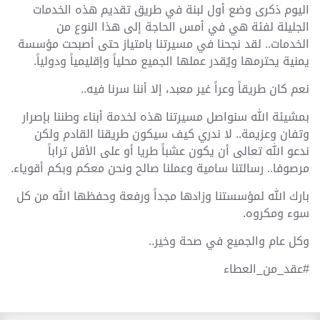
اليوم ذكرى وضع أول لبنة في طريق تقديم هذه الخدمات
الجليلة لفئة هي في أمس الحاجة إلى هذا النوع من
الخدمات.. لقد نجحنا في مسيرتنا بامتياز حتى أصبحت مؤسسة
يمنية يحترمها ويُقدر عملها الجميع محلياً وإقليمياً ودولياً.
نعم كان طريقاً وعراً غير معبد، إلا أننا سرنا فيه..
بمشيئة الله سنواصل مسيرتنا هذه لخدمة أبناء وطننا بإصرار
وتفان وعزيمة.. لا ندري كيف سيكون طريقنا القادم ولكن
ندعو الله تعالى أن يكون عشباً طريا أو على الأقل تراباً
مرصوفا.. رسالتنا سامية وعملنا صالح ونحن معكم وبكم أقوياء.
بارك الله لمؤسستنا وزادها مجداً ورفعة وحفظها الله من كل
سوء ومكروه.
وكل عام والجميع في صحة وخير..
#عقد_من_العطاء