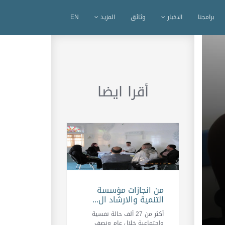
برامجنا
الاخبار
وثائق
المزيد
EN
أقرا ايضا
من انجازات مؤسسة
التنمية والارشاد ال...
أكثر من 27 ألف حالة نفسية
واجتماعية خلال عام ونصف