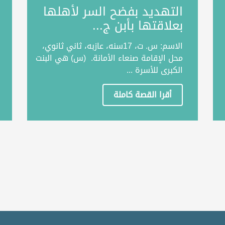
التهديد بفضح السر لأهلها
بعلاقتها بأبن ج...
الاسم: س. ت، 17سنه، عازبه، ثاني ثانوي،
محل الإقامة صنعاء الأمانة. (س) هي البنت
الكبرى للأسرة ...
أقرا القصة كاملة