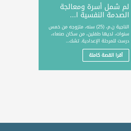
لم شمل أسرة ومعالجة
الصدمة النفسية ا...
الناجية ن.م، (25) سنه، متزوجه من خمس
سنوات، لديها طفلين، من سكان صنعاء،
درست للمرحلة الإعدادية. تشك...
أقرا القصة كاملة