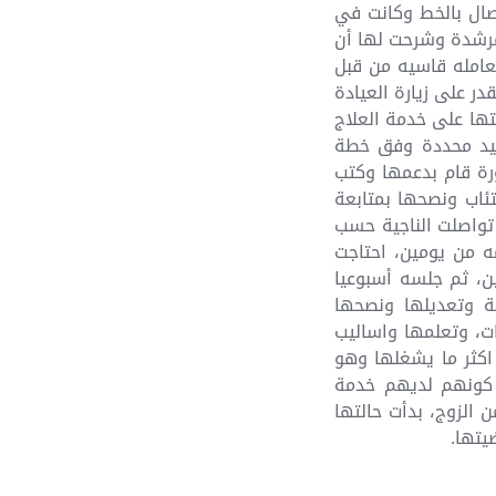
 وقامت بالاتصال بالخط وكانت في
لمرشدة وشرحت لها أن
عامله قاسيه من قبل
در على زيارة العيادة
ها على خدمة العلاج
عيد محددة وفق خطة
رة قام بدعمها وكتب
تئاب ونصحها بمتابعة
 تواصلت الناجية حسب
 من يومين، احتاجت
ن، ثم جلسه أسبوعيا
ية وتعديلها ونصحها
ات، وتعلمها واساليب
 اكثر ما يشغلها وهو
ن كونهم لديهم خدمة
الزوج، بدأت حالتها
يتها.