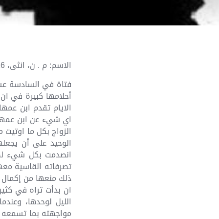
الاسم: م . ن، انثى، 16 سنه، ثانوي، متزوجه، محافظة صنعاء.
فتاة في السادسة عشر
أحلامها كبيرة في ان
الايام تقدم ابن عمه
اي شيء عن ابن عمها و
الزواج بكل ما اوتيت 
الوحيد على أن يجعله
انصدمت بكل شيء لم 
تصرفاته القاسية معه
ذلك منعها من إكمال د
ان بدأت تراه في كثير
الليل لوحدها، وعندم
مواجهته بما تسمعه طو