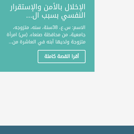
الإخلال بالأمن والإستقرار
النفسي بسبب ال...
الاسم: س.ع، 38سنة، سنه، متزوجه،
جامعية، من محافظة صنعاء. (س) امرأة
متزوجة ولديها أبنه في العاشرة من...
أقرا القصة كاملة