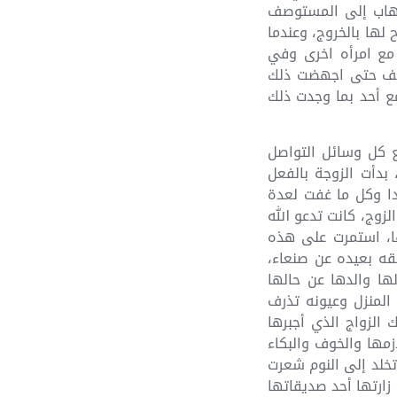
ذهاب إلى المستوصف
لها بالخروج، وعندما
 مع امرأه اخرى وفي
عنيف حتى اجهضت ذلك
مع أحد بما وجدت ذلك
ع كل وسائل التواصل
بدأت الزوجة بالفعل
بدا وكل ما غفت لعدة
زوج، كانت تدعو الله
ها، استمرت على هذه
طقه بعيده عن صنعاء،
ها والدها عن حالها
 المنزل وعيونه تذرف
الزواج الذي أجبرها
زمها والخوف والبكاء
خلد إلى النوم شعرت
زارتها أحد صديقاتها