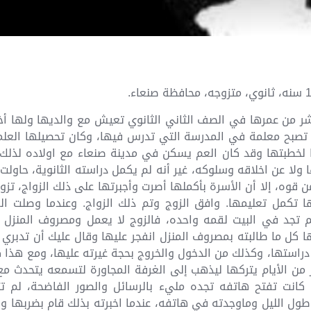
 من عمرها في الصف الثاني الثانوي تعيش مع والديها ولها أخت
 تصبح معلمة في المدرسة التي تدرس فيها، وكان تحصيلها العل
ا لخطبتها وقد كان العم يسكن في مدينة صنعاء مع اولاده لذلك 
لا عن اخلاقه وسلوكه، غير أنه لم يكمل دراسته الثانوية، حاولت
من قوه، إلا أن الأسرة بأكملها أصرت وأجبرتها على ذلك الزواج، ت
ا تكمل تعليمها. وافق الزوج وتم ذلك الزواج. وعندما وصلت الف
تجد في البيت لقمه واحده، فالزوج لا يعمل ومصروف المنزل م
ا كل ما طالبته بمصروف المنزل انفجر عليها وقال عليك أن تدبري
راستها، وكذلك من الدخول والخروج بحجة غيرته عليها، ومع هذا ك
 من الأيام يتركها ليذهب إلى الغرفة المجاورة لتسمعه يتحدث م
ا كانت تفتح هاتفه تجده مليء بالرسائل والصور الفاضحة، لم 
ل الليل وماوجدته في هاتفه، عندما اخبرته بذلك قام بضربها وا