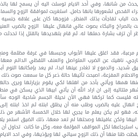
يحدث من شانها، وفي أحد الايام توسلت اليه أن يسمح لها بال
جراء الفحص لشعورها بانها حامل. استغربت لموافقة الزوج والسماح 
حت الباب تفاجأت بذلك المنظر.. فزوجها كان على علاقه جنسيه
مت بالصراخ والبكاء بصوت عالي فانهال عليها الزوج بالضرب ال
ظر أن تزف بشارة حملها له. ثم قام بتهديدها بالقتل إذا تحدثت 
م مرعبة، فقد اغلق عليها الأبواب وحبسها في غرفة مظلمة ومن
لخارجي، ناهيك عن الضرب المتواصل والعنف اللفظي الدائم معها، 
شديد، والدموع لا تغادر عينها ابدا، لم يعد بإمكانها النوم أ
الاحلام المفزعة، اصبحت تأتيها حالة ذعر كل ما سمعت صوت ذلك ال
 عنها همها ويأتي بأحد من اهلها لكي يقوم بزيارتها ويرى حال
شهر متتاليه إلى ان اراد الله أن يأتي ابيها الذي يسكن في من
نته فليست كما تركها فهي الأن نحيلة الجسم شاحبة الوجه سأل
 انهال عليه بالضرب وطلب منه أن يطلق ابنته ثم اخذ ابنته إلى
نته، فهو لم يكن يعلم ما يجري لها خلال الخمسة الأشهر من ذلك 
 ابيها ولكن عافيتها وصحتها لم تعد معها، ذلك الضيق استمر يلا
ب استرجاعها لكل المواقف المؤلمة معه، وكل ما كانت تحاول أن ت
ظت ظنا منها أن ذلك الزوج سياتي لها ويؤذيها، وفي احد الايام 