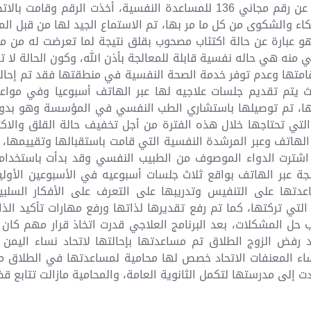
واخبرتها أنها سمعت عن رقم مجاني 136 للمساعدة النفسية، أخذت الرقم
بكاء والشكوى من كل ما مر بها، تم الاستماع الجيد لها من قبل ا
هو عبارة عن حالة اكتئاب مصحوب بقلق نتيجة لما تعرضت له من م
ي منه هي حاله نفسية قابلة للمعالجة بأذن الله، وكون الحالة لا تق
قامتها وعدم توفر خدمة الصحة النفسية في منطقتها فقد تم إحالت
 يتم تقديم جلسات علاجيه لها عبر الهاتف أسبوعيا وفي موا
يها، تم توصيلها باستشاري الطب النفسي في المؤسسة وهو بدو
التي تحتاجها خلال هذه الفترة من أجل تخفيف حالة القلق والاك
الهاتف وعبر المرشدة النفسية التي قامت باستقبالها وتقييمها،
اشترت الدواء الموصوف من الطبيب النفسي وقد بدأت باستخدامه
لجة عبر الهاتف بواقع ثلاث جلسات أسبوعيه في الأسبوعين الأولي
عدتها على التنفيس وتدريبها على التعرف على الأفكار السلب
التي تركتها، كما تم رفع تقديرها لذاتها ورفع مهارات تأكيد الذ
يب حل المشكلات، بعد البرنامج العلاجي قدرت اتخاذ قرار مهم كان
د رفض الزوج الطلاق تم مساعدتها بإحالتها لاتحاد نساء اليم
ساء المعنفات الاتحاد خصص لها محامية لمساعدتها في الطلاق من 
 إلى مدرستها لتكمل الثانوية العامة، والمحامية مازالت تتابع قض